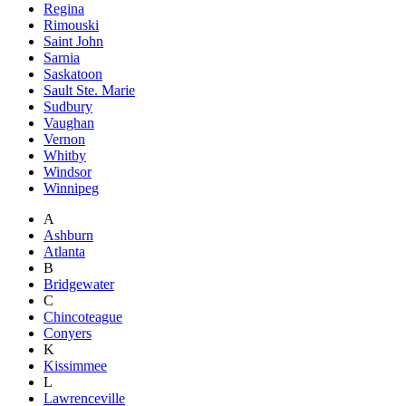
Regina
Rimouski
Saint John
Sarnia
Saskatoon
Sault Ste. Marie
Sudbury
Vaughan
Vernon
Whitby
Windsor
Winnipeg
A
Ashburn
Atlanta
B
Bridgewater
C
Chincoteague
Conyers
K
Kissimmee
L
Lawrenceville