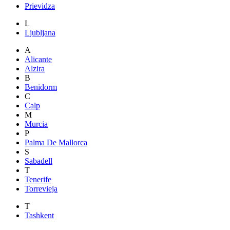
Prievidza
L
Ljubljana
A
Alicante
Alzira
B
Benidorm
C
Calp
M
Murcia
P
Palma De Mallorca
S
Sabadell
T
Tenerife
Torrevieja
T
Tashkent