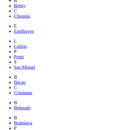
B
Beltsy
C
Chișinău
E
Eindhoven
L
Lisbon
P
Porto
S
Sao Miguel
B
Bacau
C
Constanta
B
Belgrade
B
Bratislava
P