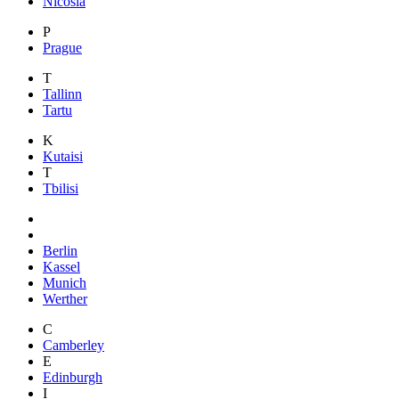
Nicosia
P
Prague
T
Tallinn
Tartu
K
Kutaisi
T
Tbilisi
Berlin
Kassel
Munich
Werther
C
Camberley
E
Edinburgh
I