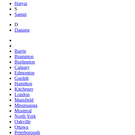
Hatyai
S
Samui
D
Danang
Barrie
Brampton
Burlington
Calgary
Edmonton
Guelph
Hamilton
Kitchener
London
Mansfield
Mississauga
Montreal
North York
Oakville
Ottawa
Peterborough