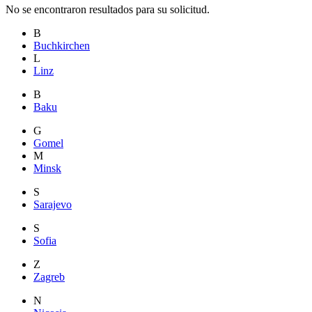
No se encontraron resultados para su solicitud.
B
Buchkirchen
L
Linz
B
Baku
G
Gomel
M
Minsk
S
Sarajevo
S
Sofia
Z
Zagreb
N