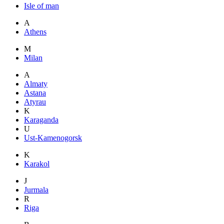
Isle of man
A
Athens
M
Milan
A
Almaty
Astana
Atyrau
K
Karaganda
U
Ust-Kamenogorsk
K
Karakol
J
Jurmala
R
Riga