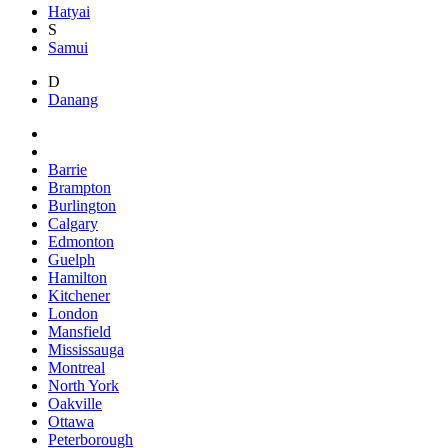
Hatyai
S
Samui
D
Danang
Barrie
Brampton
Burlington
Calgary
Edmonton
Guelph
Hamilton
Kitchener
London
Mansfield
Mississauga
Montreal
North York
Oakville
Ottawa
Peterborough