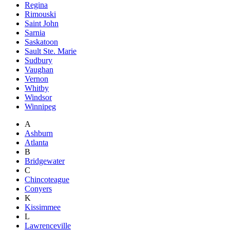
Regina
Rimouski
Saint John
Sarnia
Saskatoon
Sault Ste. Marie
Sudbury
Vaughan
Vernon
Whitby
Windsor
Winnipeg
A
Ashburn
Atlanta
B
Bridgewater
C
Chincoteague
Conyers
K
Kissimmee
L
Lawrenceville