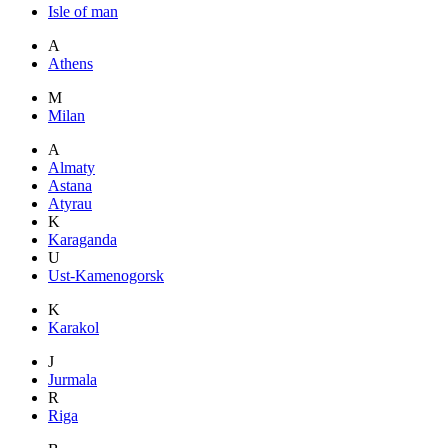
Isle of man
A
Athens
M
Milan
A
Almaty
Astana
Atyrau
K
Karaganda
U
Ust-Kamenogorsk
K
Karakol
J
Jurmala
R
Riga