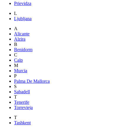
Prievidza
L
Ljubljana
A
Alicante
Alzira
B
Benidorm
C
Calp
M
Murcia
P
Palma De Mallorca
S
Sabadell
T
Tenerife
Torrevieja
T
Tashkent