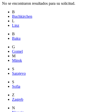
No se encontraron resultados para su solicitud.
B
Buchkirchen
L
Linz
B
Baku
G
Gomel
M
Minsk
S
Sarajevo
S
Sofia
Z
Zagreb
N