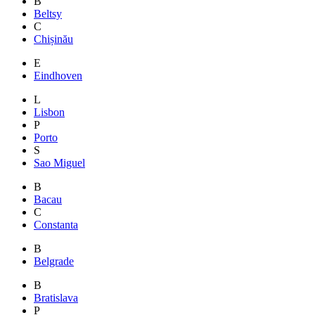
B
Beltsy
C
Chișinău
E
Eindhoven
L
Lisbon
P
Porto
S
Sao Miguel
B
Bacau
C
Constanta
B
Belgrade
B
Bratislava
P