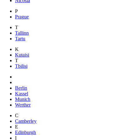
Nicosia
P
Prague
T
Tallinn
Tartu
K
Kutaisi
T
Tbilisi
Berlin
Kassel
Munich
Werther
C
Camberley
E
Edinburgh
I